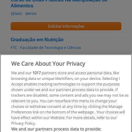
Alimentos
SENAC - BAHIA
Solicitar informações
Graduação em Nutrição
FTC - Faculdade de Tecnologia e Ciências
Solicitar informações
We Care About Your Privacy
We and our
1017
partners store and access personal data, like
Graduação em Nutrição
browsing data or unique identifiers, on your device. Selecting I
FacDelta - Faculdade Delta
Accept enables tracking technologies to support the purposes
shown under we and our partners process data to provide. If
Solicitar informações
trackers are disabled, some content and ads you see may not be as
relevant to you. You can resurface this menu to change your
choices or withdraw consent at any time by clicking the Manage
Preferences link on the bottom of the webpage . Your choices will
have effect within our Website. For more details, refer to our
Privacy Policy.
Regras de uso
We and our partners process data to provide: