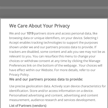
We Care About Your Privacy
We and our
1019
partners store and access personal data, like
browsing data or unique identifiers, on your device. Selecting I
Accept enables tracking technologies to support the purposes
shown under we and our partners process data to provide. If
Próxima
trackers are disabled, some content and ads you see may not be as
relevant to you. You can resurface this menu to change your
Página
1
de
2
choices or withdraw consent at any time by clicking the Manage
Preferences link on the bottom of the webpage . Your choices will
have effect within our Website. For more details, refer to our
Privacy Policy.
Regras de uso
We and our partners process data to provide:
Use precise geolocation data. Actively scan device characteristics for
Privacidade de dados
identification. Store and/or access information on a device.
Personalised advertising and content, advertising and content
Entrar em contato com Educaedu
measurement, audience research and services development.
List of Partners (vendors)
Copyright © Educaedu Business S.L. - CIF : B-95610580: -