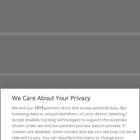
We Care About Your Privacy
We and our
1019
partners store and access personal data, like
browsing data or unique identifiers, on your device. Selecting I
Accept enables tracking technologies to support the purposes
shown under we and our partners process data to provide. If
Próxima
trackers are disabled, some content and ads you see may not be as
relevant to you. You can resurface this menu to change your
Página
1
de
5