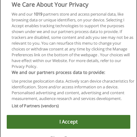
We Care About Your Privacy
Treinamento Formação de Analista de
We and our
1019
partners store and access personal data, like
Remuneração
browsing data or unique identifiers, on your device. Selecting I
PEOPLEUP GESTÃO DA REMUNERAÇÃO, RH E TREINAMENTO
Accept enables tracking technologies to support the purposes
shown under we and our partners process data to provide. If
Solicitar informações
trackers are disabled, some content and ads you see may not be as
relevant to you. You can resurface this menu to change your
choices or withdraw consent at any time by clicking the Manage
Preferences link on the bottom of the webpage . Your choices will
have effect within our Website. For more details, refer to our
Privacy Policy.
Regras de uso
We and our partners process data to provide:
Use precise geolocation data. Actively scan device characteristics for
Privacidade de dados
identification. Store and/or access information on a device.
Personalised advertising and content, advertising and content
Entrar em contato com Educaedu
measurement, audience research and services development.
List of Partners (vendors)
Copyright © Educaedu Business S.L. - CIF : B-95610580: -
www.educaedu-brasil.com
I Accept