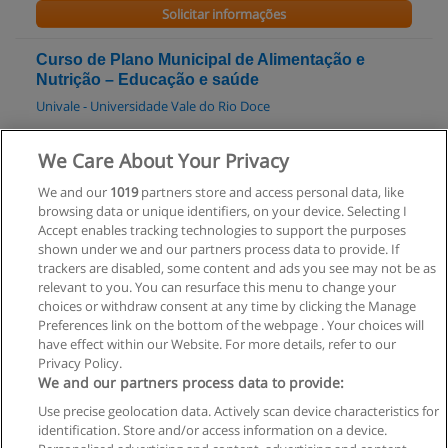
Solicitar informações
Curso de Plano Municipal de Alimentação e
Nutrição – Educação e saúde
Univale - Universidade Vale do Rio Doce
Solicitar informações
We Care About Your Privacy
We and our
1019
partners store and access personal data, like
Graduação em Nutrição
browsing data or unique identifiers, on your device. Selecting I
UNILAVRAS - Centro Universitário de Lavras
Accept enables tracking technologies to support the purposes
shown under we and our partners process data to provide. If
Solicitar informações
trackers are disabled, some content and ads you see may not be as
relevant to you. You can resurface this menu to change your
choices or withdraw consent at any time by clicking the Manage
Preferences link on the bottom of the webpage . Your choices will
have effect within our Website. For more details, refer to our
Privacy Policy.
Regras de uso
We and our partners process data to provide:
Use precise geolocation data. Actively scan device characteristics for
Privacidade de dados
identification. Store and/or access information on a device.