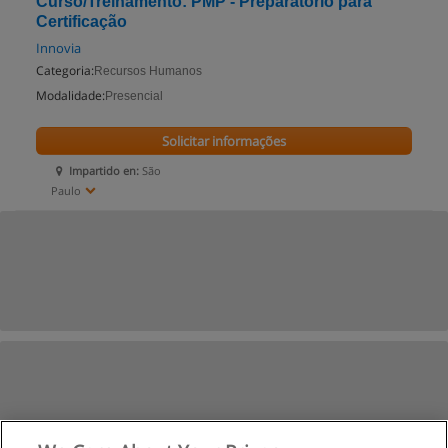
Curso/Treinamento: PMP - Preparatório para
Certificação
Innovia
Categoria:
Recursos Humanos
Modalidade:
Presencial
Solicitar informações
Impartido en:
São
Paulo