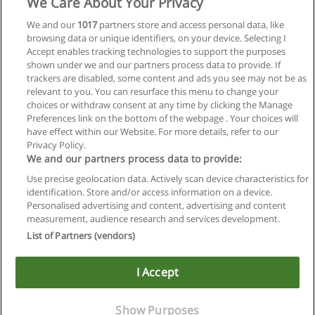
We Care About Your Privacy
We and our
1017
partners store and access personal data, like
browsing data or unique identifiers, on your device. Selecting I
Accept enables tracking technologies to support the purposes
shown under we and our partners process data to provide. If
trackers are disabled, some content and ads you see may not be as
relevant to you. You can resurface this menu to change your
choices or withdraw consent at any time by clicking the Manage
Preferences link on the bottom of the webpage . Your choices will
have effect within our Website. For more details, refer to our
Privacy Policy.
Regras de uso
We and our partners process data to provide:
Use precise geolocation data. Actively scan device characteristics for
Privacidade de dados
identification. Store and/or access information on a device.
Personalised advertising and content, advertising and content
Entrar em contato com Educaedu
measurement, audience research and services development.
List of Partners (vendors)
Copyright © Educaedu Business S.L. - CIF : B-95610580: -
www.educaedu-brasil.com
I Accept
Show Purposes